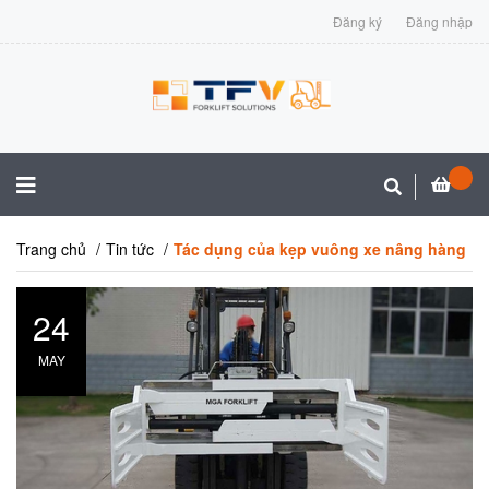
Đăng ký
Đăng nhập
Trang chủ
Tin tức
Tác dụng của kẹp vuông xe nâng hàng
24
MAY