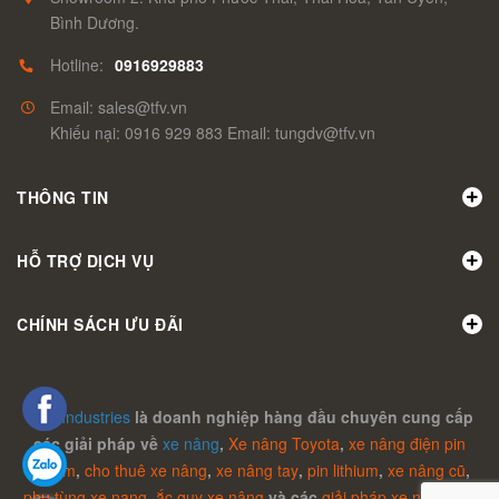
Bình Dương.
Hotline:
0916929883
Email: sales@tfv.vn
Khiếu nại: 0916 929 883 Email: tungdv@tfv.vn
THÔNG TIN
HỖ TRỢ DỊCH VỤ
CHÍNH SÁCH ƯU ĐÃI
TFV Industries
là doanh nghiệp hàng đầu chuyên cung cấp
các giải pháp về
xe nâng
,
Xe nâng Toyota
,
xe nâng điện pin
lithium
,
cho thuê xe nâng
,
xe nâng tay
,
pin lithium
,
xe nâng cũ
,
phụ tùng xe nang,
ắc quy xe nâng
và các
giải pháp xe nâng liên