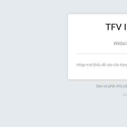
TFV 
Websit
Nhập mật khẩu để vào cửa hàng
Bạn có phải chủ c
Cu