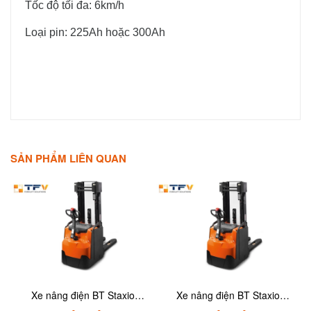
Tốc độ tối đa: 6km/h
Loại pin: 225Ah hoặc 300Ah
SẢN PHẨM LIÊN QUAN
Xe nâng điện BT Staxio
Xe nâng điện BT Staxio
SWE145
SWE145-200