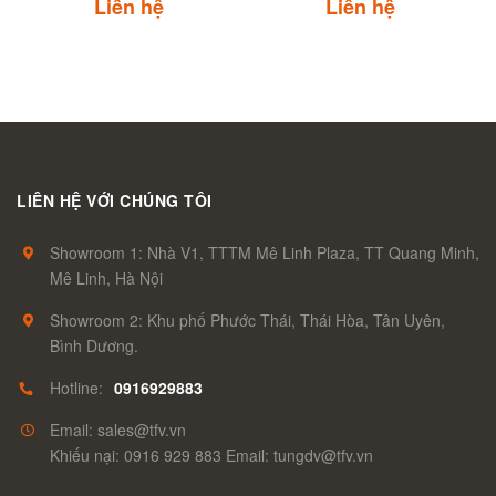
Liên hệ
Liên hệ
LIÊN HỆ VỚI CHÚNG TÔI
Showroom 1: Nhà V1, TTTM Mê Linh Plaza, TT Quang Minh,
Mê Linh, Hà Nội
Showroom 2: Khu phố Phước Thái, Thái Hòa, Tân Uyên,
Bình Dương.
Hotline:
0916929883
Email: sales@tfv.vn
Khiếu nại: 0916 929 883 Email: tungdv@tfv.vn