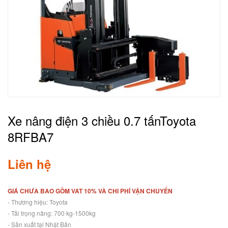
Xe nâng điện 3 chiều 0.7 tấnToyota
8RFBA7
Liên hệ
GIÁ CHƯA BAO GỒM VAT 10% VÀ CHI PHÍ VẬN CHUYỂN
- Thương hiệu: Toyota
- Tải trọng nâng: 700 kg-1500kg
- Sản xuất tại Nhật Bản