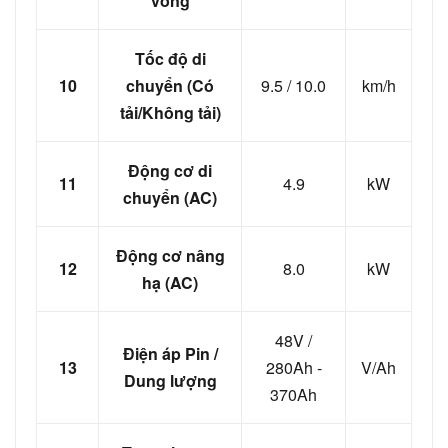
vòng
Tốc độ di
10
chuyển (Có
9.5 / 10.0
km/h
tải/Không tải)
Động cơ di
11
4.9
kW
chuyển (AC)
Động cơ nâng
12
8.0
kW
hạ (AC)
48V /
Điện áp Pin /
13
280Ah -
V/Ah
Dung lượng
370Ah