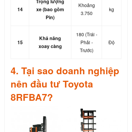
Trọng lượng
Khoảng
14
xe (bao gồm
kg
3.750
Pin)
180 (Trái -
Khả năng
15
Phải -
Độ
xoay càng
Trước)
4. Tại sao doanh nghiệp
nên đầu tư Toyota
8RFBA7?