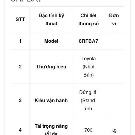
Đặc tính kỹ
Chi tiết
Đơn
STT
thuật
thông số
vị
1
Model
8RFBA7
Toyota
2
Thương hiệu
(Nhật
Bản)
Đứng lái
3
Kiểu vận hành
(Stand-
on)
Tải trọng nâng
4
700
kg
tối đa