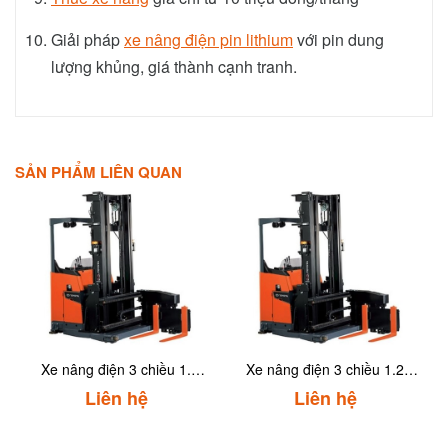
Giải pháp
xe nâng điện pin lithium
với pin dung
lượng khủng, giá thành cạnh tranh.
SẢN PHẨM LIÊN QUAN
Xe nâng điện 3 chiều 1.5
Xe nâng điện 3 chiều 1.25
tấn Toyota 8RFBA15
tấn Toyota 8RFBA12
Liên hệ
Liên hệ