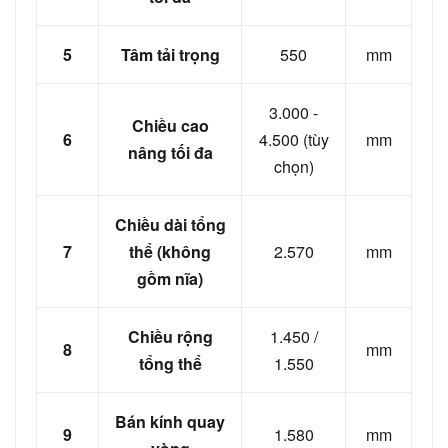
5
Tâm tải trọng
550
mm
3.000 -
Chiều cao
6
4.500 (tùy
mm
nâng tối đa
chọn)
Chiều dài tổng
7
thể (không
2.570
mm
gồm nĩa)
Chiều rộng
1.450 /
8
mm
tổng thể
1.550
Bán kính quay
9
1.580
mm