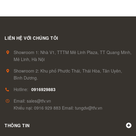
LIÊN HỆ VỚI CHÚNG TÔI
Showroom 1: Nhà V1, TTTM Mê Linh Plaza, TT Quang Minh,
Mê Linh, Hà Nội
Showroom 2: Khu phố Phước Thái, Thái Hòa, Tân Uyên,
Bình Dương.
Hotline:
0916929883
Email: sales@tfv.vn
Khiếu nại: 0916 929 883 Email: tungdv@tfv.vn
THÔNG TIN