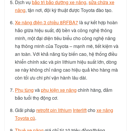
Dịch vụ
bảo trì bảo dưỡng xe nâng
,
sửa chữa xe
nâng
, tận nơi, đội kỹ thuật được Toyota đào tạo.
Xe nâng điện 3 chiều 8RFBA7
là sự kết hợp hoàn
hảo giữa hiệu suất, độ bền và công nghệ thông
minh, một đại diện tiêu biểu cho công nghệ nâng
hạ thông minh của Toyota – mạnh mẽ, tiết kiệm và
an toàn. Với khả năng tùy biến cao, hệ thống điều
khiển chính xác và pin lithium hiệu suất lớn, dòng
xe này không chỉ nâng cao hiệu quả kho hàng mà
còn tối ưu chi phí vận hành lâu dài.
Phụ tùng
và
phụ kiện xe nâng
chính hãng, đảm
bảo tuổi thọ động cơ.
Giải pháp
retrofit pin lithium
Interlift
cho
xe nâng
Toyota cũ
.
Thuê xe nâng
giá chỉ từ 10 triệu đồng/tháng