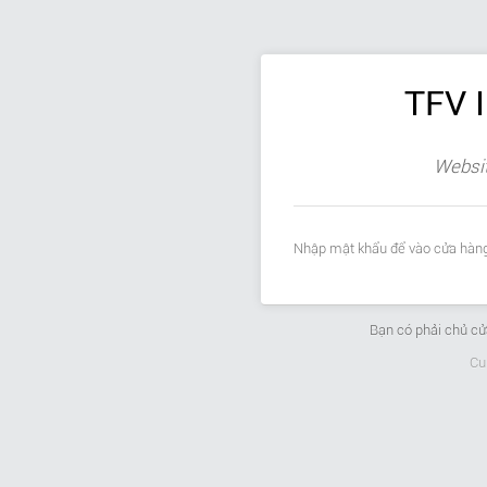
TFV 
Websit
Nhập mật khẩu để vào cửa hàng
Bạn có phải chủ c
Cu