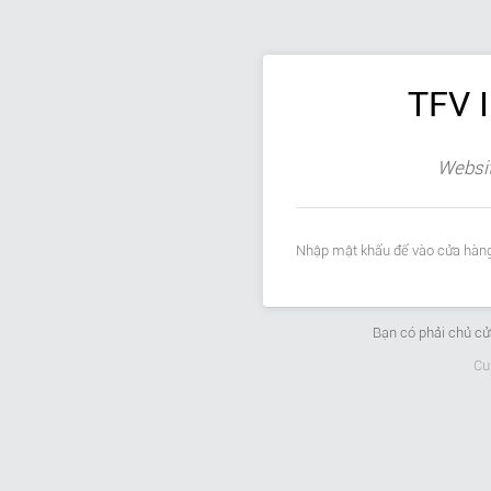
TFV 
Websit
Nhập mật khẩu để vào cửa hàng
Bạn có phải chủ c
Cu