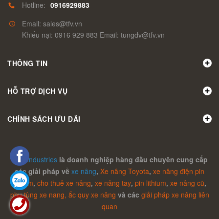
Hotline:
0916929883
Email: sales@tfv.vn
Khiếu nại: 0916 929 883 Email: tungdv@tfv.vn
THÔNG TIN
HỖ TRỢ DỊCH VỤ
CHÍNH SÁCH ƯU ĐÃI
TFV Industries
là doanh nghiệp hàng đầu chuyên cung cấp
các giải pháp về
xe nâng
,
Xe nâng Toyota
,
xe nâng điện pin
lithium
,
cho thuê xe nâng
,
xe nâng tay
,
pin lithium
,
xe nâng cũ
,
phụ tùng xe nang,
ắc quy xe nâng
và các
giải pháp xe nâng liên
quan