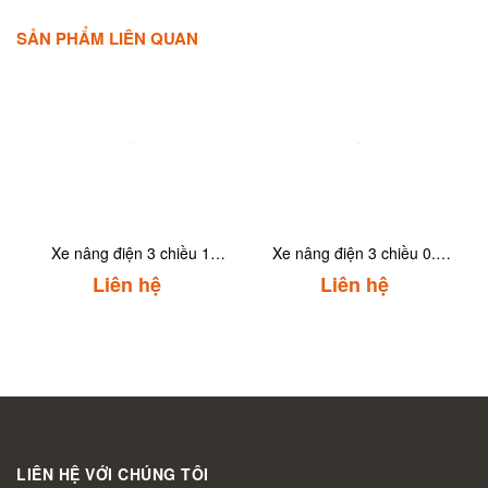
SẢN PHẨM LIÊN QUAN
Xe nâng điện 3 chiều 1
Xe nâng điện 3 chiều 0.7
tấnToyota 8RFBA10
tấnToyota 8RFBA7
Liên hệ
Liên hệ
LIÊN HỆ VỚI CHÚNG TÔI