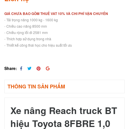
GIÁ CHƯA BAO GỒM THUẾ VAT 10% VÀ CHI PHÍ VẬN CHUYỂN
- Tải trọng nâng 1000 kg - 1600 kg
- Chiều cao nâng 8500 mm
- Chiều rộng lối đi 2581 mm
- Thích hợp sử dụng trong nhà
- Thiết kế công thái học cho hiệu suất tối ưu
Share:
THÔNG TIN SẢN PHẨM
Xe nâng Reach truck BT
hiệu Toyota 8FBRE 1,0