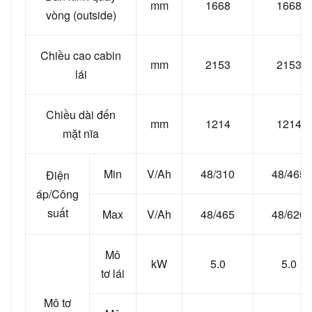
mm
1668
1668
vòng (outside)
Chiều cao cabin
mm
2153
2153
lái
Chiều dài đến
mm
1214
1214
mặt nĩa
Min
V/Ah
48/310
48/465
Điện
áp/Công
suất
Max
V/Ah
48/465
48/620
Mô
kW
5.0
5.0
tơ lái
Mô tơ