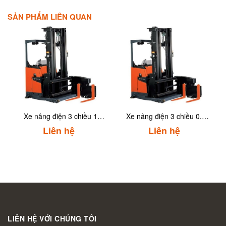
SẢN PHẨM LIÊN QUAN
Xe nâng điện 3 chiều 1
Xe nâng điện 3 chiều 0.7
tấnToyota 8RFBA10
tấnToyota 8RFBA7
Liên hệ
Liên hệ
LIÊN HỆ VỚI CHÚNG TÔI