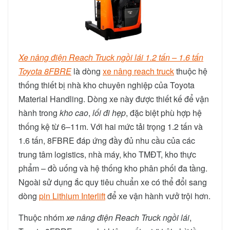
Xe nâng điện Reach Truck ngồi lái 1.2 tấn – 1.6 tấn
Toyota 8FBRE
là dòng
xe nâng reach truck
thuộc hệ
thống thiết bị nhà kho chuyên nghiệp của Toyota
Material Handling. Dòng xe này được thiết kế để vận
hành trong
kho cao
,
lối đi hẹp
, đặc biệt phù hợp hệ
thống kệ từ 6–11m. Với hai mức tải trọng 1.2 tấn và
1.6 tấn, 8FBRE đáp ứng đầy đủ nhu cầu của các
trung tâm logistics, nhà máy, kho TMĐT, kho thực
phẩm – đồ uống và hệ thống kho phân phối đa tầng.
Ngoài sử dụng ắc quy tiêu chuẩn xe có thể đổi sang
dòng
pin Lithium Interlift
để xe vận hành vưở trội hơn.
Thuộc nhóm
xe nâng điện Reach Truck ngồi lái
,