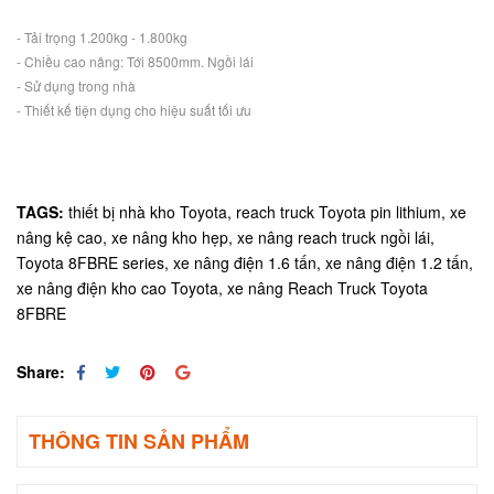
- Tải trọng 1.200kg - 1.800kg
- Chiều cao nâng: Tới 8500mm. Ngồi lái
- Sử dụng trong nhà
- Thiết kế tiện dụng cho hiệu suất tối ưu
TAGS:
thiết bị nhà kho Toyota,
reach truck Toyota pin lithium,
xe
nâng kệ cao,
xe nâng kho hẹp,
xe nâng reach truck ngồi lái,
Toyota 8FBRE series,
xe nâng điện 1.6 tấn,
xe nâng điện 1.2 tấn,
xe nâng điện kho cao Toyota,
xe nâng Reach Truck Toyota
8FBRE
Share:
THÔNG TIN SẢN PHẨM