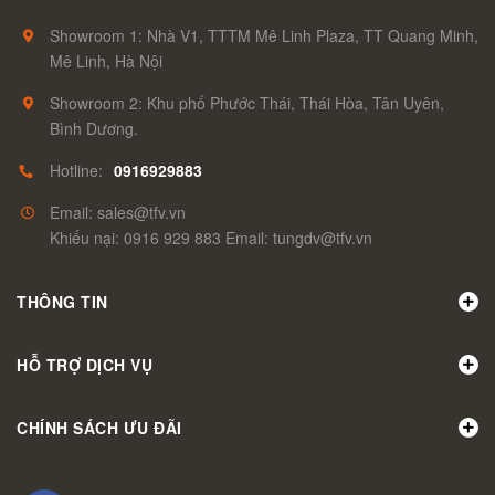
Showroom 1: Nhà V1, TTTM Mê Linh Plaza, TT Quang Minh,
Mê Linh, Hà Nội
Showroom 2: Khu phố Phước Thái, Thái Hòa, Tân Uyên,
Bình Dương.
Hotline:
0916929883
Email: sales@tfv.vn
Khiếu nại: 0916 929 883 Email: tungdv@tfv.vn
THÔNG TIN
HỖ TRỢ DỊCH VỤ
CHÍNH SÁCH ƯU ĐÃI