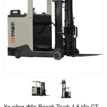
Xe nâng điện Reach Truck 1.5 tấn CT