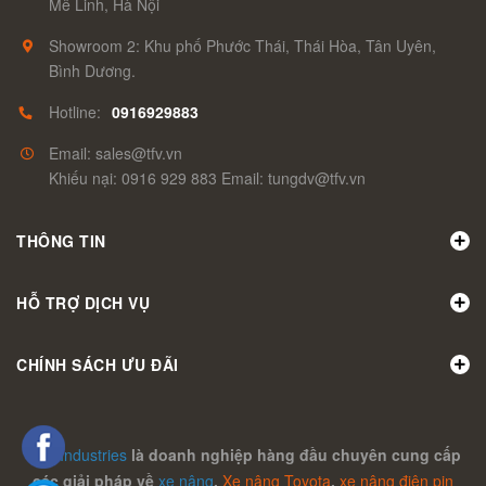
Mê Linh, Hà Nội
Showroom 2: Khu phố Phước Thái, Thái Hòa, Tân Uyên,
Bình Dương.
Hotline:
0916929883
Email: sales@tfv.vn
Khiếu nại: 0916 929 883 Email: tungdv@tfv.vn
THÔNG TIN
HỖ TRỢ DỊCH VỤ
CHÍNH SÁCH ƯU ĐÃI
TFV Industries
là doanh nghiệp hàng đầu chuyên cung cấp
các giải pháp về
xe nâng
,
Xe nâng Toyota
,
xe nâng điện pin