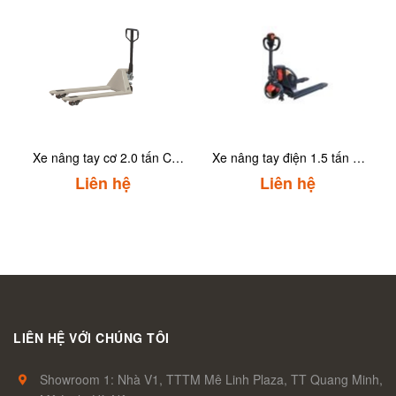
Xe nâng tay cơ 2.0 tấn CT
Xe nâng tay điện 1.5 tấn CT
Power AC2000
Power ETU15GF
Liên hệ
Liên hệ
LIÊN HỆ VỚI CHÚNG TÔI
Showroom 1: Nhà V1, TTTM Mê Linh Plaza, TT Quang Minh,