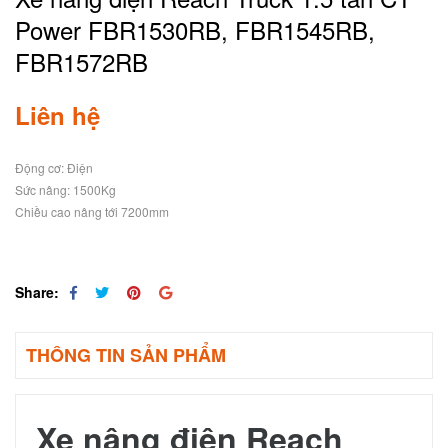
Power FBR1530RB, FBR1545RB,
FBR1572RB
Liên hệ
Động cơ: Điện
Sức nâng: 1500Kg
Chiều cao nâng tới 7200mm
Share:
THÔNG TIN SẢN PHẨM
Xe nâng điện Reach