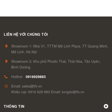
LIÊN HỆ VỚI CHÚNG TÔI
Showroom 1: Nhà V1, TTTM Mê Linh Plaza, TT Quang Minh,
Mê Linh, Hà Nội
Showroom 2: Khu phố Phước Thái, Thái Hòa, Tân Uyên,
Bình Dương.
Hotline:
0916929883
Email: sales@tfv.vn
Khiếu nại: 0916 929 883 Email: tungdv@tfv.vn
THÔNG TIN