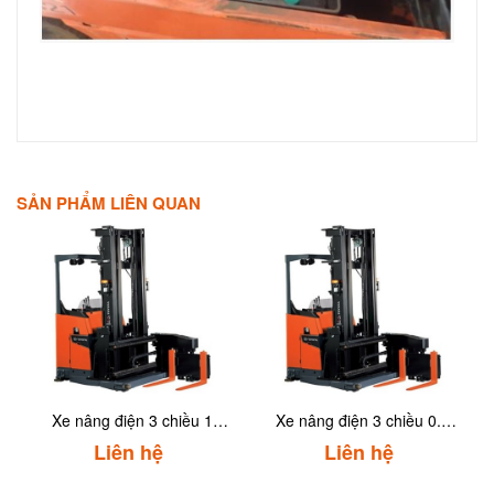
SẢN PHẨM LIÊN QUAN
Xe nâng điện 3 chiều 1
Xe nâng điện 3 chiều 0.7
tấnToyota 8RFBA10
tấnToyota 8RFBA7
Liên hệ
Liên hệ