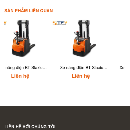
SẢN PHẨM LIÊN QUAN
Xe nâng điện 3 chiều 1.5
Xe nâng điện 3 chiều 1.25
tấn Toyota 8RFBA15
tấn Toyota 8RFBA12
Liên hệ
Liên hệ
LIÊN HỆ VỚI CHÚNG TÔI