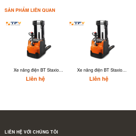
SẢN PHẨM LIÊN QUAN
g điện BT Staxio
Xe nâng điện BT Staxio
Xe nâng điện
SWE145
SWE145-200
tấn Toyot
Liên hệ
Liên hệ
Liên
LIÊN HỆ VỚI CHÚNG TÔI