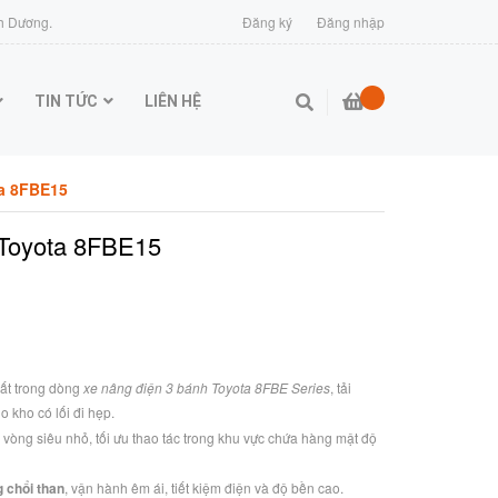
h Dương.
Đăng ký
Đăng nhập
TIN TỨC
LIÊN HỆ
XE NÂNG TOYOTA CŨ
Sạc EIKTO
Sạc SE
SẠC XE NÂNG ĐIỆN
Ắc quy Midac
Pin Lithium
Ắc quy Lifftop
ẮC QUY XE NÂNG ĐIỆN
Xe nâng động cơ
Thiết bị nhà kho
Xe nâng điện
CT POWER
Thiết bị nhà kho
Xe nâng Reach truck
XE NÂNG BT
Xe nâng động cơ
Thiết bị nhà kho
Xe nâng dầu Toyota
Xe nâng điện
XE NÂNG TOYOTA
ta 8FBE15
 Toyota 8FBE15
ất trong dòng
xe nâng điện 3 bánh Toyota 8FBE Series
, tải
ho kho có lối đi hẹp.
 vòng siêu nhỏ, tối ưu thao tác trong khu vực chứa hàng mật độ
 chổi than
, vận hành êm ái, tiết kiệm điện và độ bền cao.