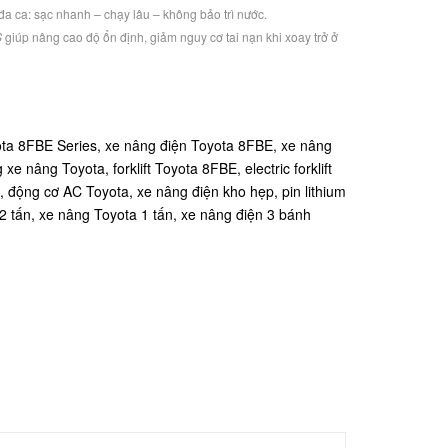
a ca: sạc nhanh – chạy lâu – không bảo trì nước.
S
giúp nâng cao độ ổn định, giảm nguy cơ tai nạn khi xoay trở ở
ta 8FBE Series,
xe nâng điện Toyota 8FBE,
xe nâng
ng xe nâng Toyota,
forklift Toyota 8FBE,
electric forklift
a,
động cơ AC Toyota,
xe nâng điện kho hẹp,
pin lithium
2 tấn,
xe nâng Toyota 1 tấn,
xe nâng điện 3 bánh