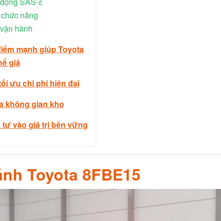
 động SAS-ε
 chức năng
 vận hành
 điểm mạnh giúp Toyota
ế giá
ối ưu chi phí hiện đại
óa không gian kho
 tư vào giá trị bền vững
bánh Toyota 8FBE15