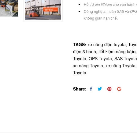
Hỗ trợ
pin lithium
cho vận hành đ
Công nghệ an toàn
SAS
và
OP
không gian hạn chế.
TAGS:
xe nâng điện toyota,
Toyo
điện 3 bánh,
tiết kiệm năng lượ
Toyota,
OPS Toyota,
SAS Toyot
xe nâng Toyota,
xe nâng Toyota 
Toyota
Share: