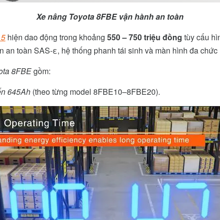
Xe nâng Toyota 8FBE vận hành an toàn
15
hiện dao động trong khoảng
550 – 750 triệu đồng
tùy cấu hìn
ẩn an toàn SAS-ε, hệ thống phanh tái sinh và màn hình đa chức
yota 8FBE
gồm:
ến 645Ah
(theo từng model 8FBE10–8FBE20).