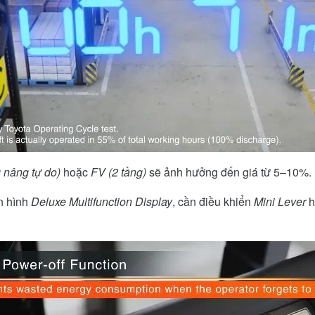
 nâng tự do)
hoặc
FV (2 tầng)
sẽ ảnh hưởng đến giá từ 5–10%.
n hình
Deluxe Multifunction Display
, cần điều khiển
Mini Lever
h