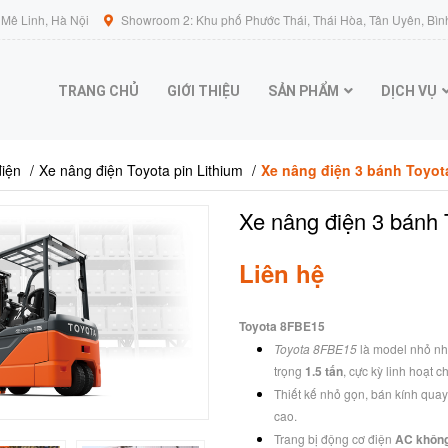
Mê Linh, Hà Nội
Showroom 2: Khu phố Phước Thái, Thái Hòa, Tân Uyên, Bìn
TRANG CHỦ
GIỚI THIỆU
SẢN PHẨM
DỊCH VỤ
iện
Xe nâng điện Toyota pin Lithium
Xe nâng điện 3 bánh Toyo
Xe nâng điện 3 bánh
Liên hệ
Toyota 8FBE15
Toyota 8FBE15
là model nhỏ nh
trọng
1.5 tấn
, cực kỳ linh hoạt c
Thiết kế nhỏ gọn, bán kính quay
cao.
Trang bị động cơ điện
AC không