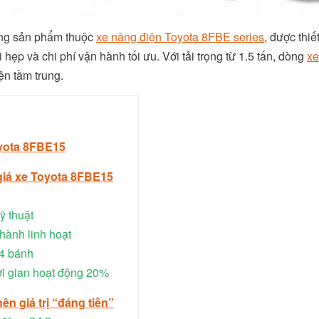
ng sản phẩm thuộc
xe nâng điện Toyota 8FBE series
, được thi
 hẹp và chi phí vận hành tối ưu. Với tải trọng từ 1.5 tấn, dòng
xe
n tầm trung.
oyota 8FBE15
n giá xe Toyota 8FBE15
 thuật
hành linh hoạt
4 bánh
ời gian hoạt động 20%
nên giá trị “đáng tiền”