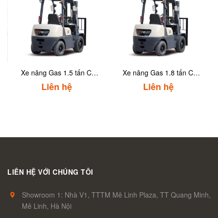
Xe nâng Gas 1.5 tấn CT
Xe nâng Gas 1.8 tấn CT
Power FG15 7LS Series
Power FG18 7LS Series
Liên hệ
Liên hệ
LIÊN HỆ VỚI CHÚNG TÔI
Showroom 1: Nhà V1, TTTM Mê Linh Plaza, TT Quang Minh,
Mê Linh, Hà Nội