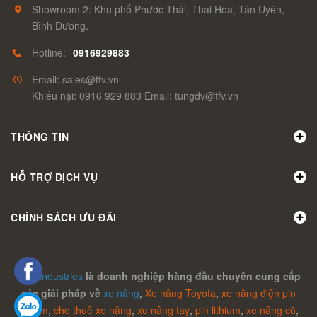
Showroom 2: Khu phố Phước Thái, Thái Hòa, Tân Uyên,
Bình Dương.
Hotline:
0916929883
Email: sales@tfv.vn
Khiếu nại: 0916 929 883 Email: tungdv@tfv.vn
THÔNG TIN
HỖ TRỢ DỊCH VỤ
CHÍNH SÁCH ƯU ĐÃI
TFV Industries
là doanh nghiệp hàng đầu chuyên cung cấp
các giải pháp về
xe nâng
,
Xe nâng Toyota
,
xe nâng điện pin
lithium
,
cho thuê xe nâng
,
xe nâng tay
,
pin lithium
,
xe nâng cũ
,