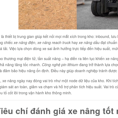
là thiết bị trung gian giúp kết nối mọi mắt xích trong kho: inbound, lưu
ng chiếc
xe nâng điện
,
xe nâng reach truck
hay
xe nâng dầu
đạt chuẩn 
á tải. Việc lựa chọn dòng xe sai ảnh hưởng trực tiếp đến hiệu suất, mứ
o thương mại điện tử, tần suất nâng – hạ diễn ra liên tục khiến xe nâng
khả năng tăng tốc nhanh.
Công nghệ pin lithium
đang trở thành lựa chọ
 đảm bảo hiệu năng ổn định. Điều này giúp doanh nghiệp tránh được t
, xe nâng ngày nay đóng vai trò như một node dữ liệu của kho. Khi t
giám sát an toàn, giảm va chạm và hỗ trợ phân tích hiệu suất. Vai trò 
u tố cốt lõi trong vận hành kho thông minh.
Tiêu chí đánh giá xe nâng tốt 