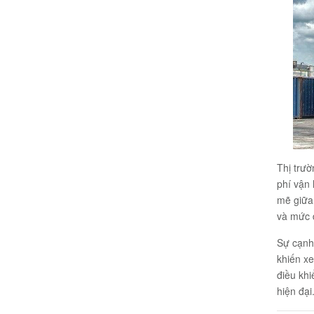
Thị trư
phí vận 
mẽ giữa 
và mức đ
Sự cạnh 
khiến x
điều khi
hiện đại