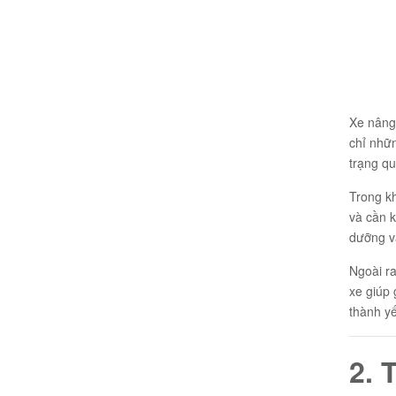
Xe nâng 
chỉ nhữ
trạng qu
Trong kh
và cần 
dưỡng và
Ngoài ra
xe giúp 
thành yế
2. 