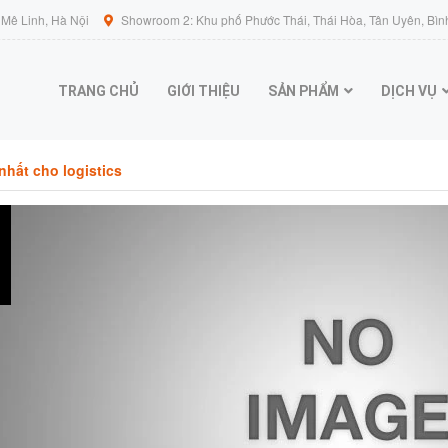
Mê Linh, Hà Nội
Showroom 2: Khu phố Phước Thái, Thái Hòa, Tân Uyên, Bìn
TRANG CHỦ
GIỚI THIỆU
SẢN PHẨM
DỊCH VỤ
nhất cho logistics