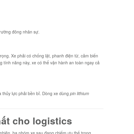
 trường đông nhân sự.
rọng. Xe phải có chống lật, phanh điện từ, cảm biến
g tính năng này, xe có thể vận hành an toàn ngay cả
à thủy lực phải bền bỉ. Dòng xe dùng
pin lithium
t cho logistics
y nhiên, ba nhóm xe sau đang chiếm ưu thế trong