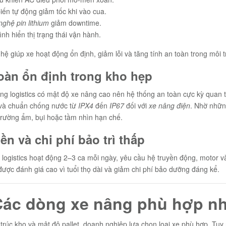
ến tự động giảm tốc khi vào cua.
ghệ pin lithium
giảm downtime.
nh hiển thị trạng thái vận hành.
ệ giúp xe hoạt động ổn định, giảm lỗi và tăng tính an toàn trong môi
oàn ổn định trong kho hẹp
ng logistics có mật độ xe nâng cao nên hệ thống an toàn cực kỳ quan t
 và chuẩn chống nước từ
IPX4
đến
IP67
đối với
xe nâng điện
. Nhờ nhữn
trường ẩm, bụi hoặc tầm nhìn hạn chế.
ền và chi phí bảo trì thấp
logistics hoạt động 2–3 ca mỗi ngày, yêu cầu hệ truyền động, motor v
ược đánh giá cao vì tuổi thọ dài và giảm chi phí bảo dưỡng đáng kể.
Các dòng xe nâng phù hợp nhấ
trúc kho và mật độ pallet, doanh nghiệp lựa chọn loại xe phù hợp. Tu