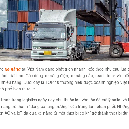
ờng
xe nâng
tại Việt Nam đang phát triển nhanh, kéo theo nhu cầu lựa 
hành dài hạn. Các dòng xe nâng điện, xe nâng dầu, reach truck và th
nhiều hãng. Dưới đây là TOP 10 thương hiệu được doanh nghiệp Việt l
ộ phổ biến thực tế.
tranh trong logistics ngày nay phụ thuộc lớn vào tốc độ xử lý pallet 
e nâng trở thành “động cơ tăng trưởng” của trung tâm phân phối. Nhữ
ển AC và IoT đã đưa xe nâng từ một thiết bị cơ khí trở thành thiết bị dữ
.