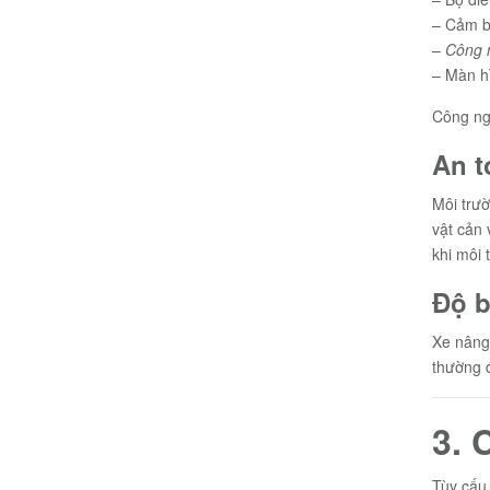
– Cảm bi
–
Công n
– Màn hì
Công ngh
An t
Môi trườ
vật cản
khi môi 
Độ b
Xe nâng 
thường đ
3. 
Tùy cấu 