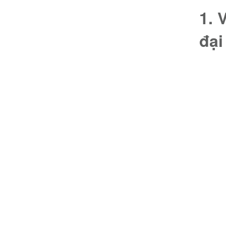
1. 
đại