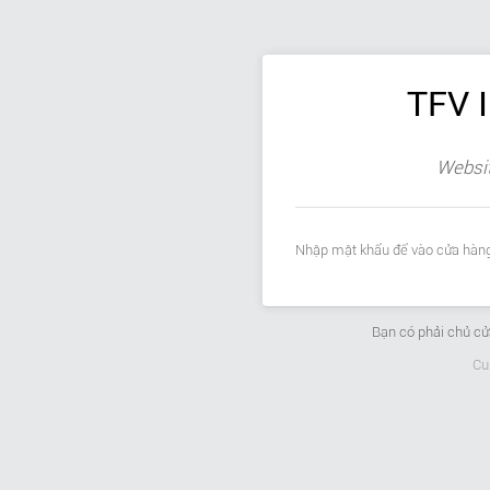
TFV 
Websit
Nhập mật khẩu để vào cửa hàng
Bạn có phải chủ c
Cu