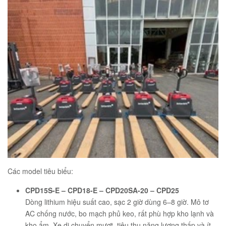
Các model tiêu biểu:
CPD15S-E – CPD18-E – CPD20SA-20 – CPD25
Dòng lithium hiệu suất cao, sạc 2 giờ dùng 6–8 giờ. Mô tơ
AC chống nước, bo mạch phủ keo, rất phù hợp kho lạnh và
kho ẩm. Xe di chuyển mượt, tiêu thụ năng lượng thấp và ít