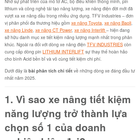
Nhờ sự phát triển của mô tơ AC, bộ điều khiển thông minh, pin
lithium và công nghệ tái tạo năng lượng, xe nâng điện đời mới đã
vượt xa xe nâng dầu trong nhiều ứng dụng. TFV Industries – đơn
vị phân phối đa thương hiệu gồm
xe nâng Toyota
,
xe nâng Baoli
,
xe nâng Linde
,
xe nâng CT Power
,
xe nâng Interlift
– hiện đang
sở hữu danh mục xe tiết kiệm năng lượng mạnh nhất trong phân
khúc. Ngoài ra đối với dòng xe nâng điện
TFV INDUSTRIES
còn
cung cấp dòng pin
LITHIUM INTERLIFT
sự thay thế hoàn hảo
cho bình Acid bền bỉ và vô cùng tiết kiệm chi phí.
Dưới đây là
bài phân tích chi tiết
về những dòng xe đáng đầu tư
nhất năm 2025.
1. Vì sao xe nâng tiết kiệm
năng lượng trở thành lựa
chọn số 1 của doanh