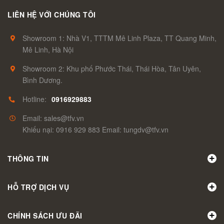
LIÊN HỆ VỚI CHÚNG TÔI
Showroom 1: Nhà V1, TTTM Mê Linh Plaza, TT Quang Minh,
Mê Linh, Hà Nội
Showroom 2: Khu phố Phước Thái, Thái Hòa, Tân Uyên,
Bình Dương.
Hotline:
0916929883
Email: sales@tfv.vn
Khiếu nại: 0916 929 883 Email: tungdv@tfv.vn
THÔNG TIN
HỖ TRỢ DỊCH VỤ
CHÍNH SÁCH ƯU ĐÃI