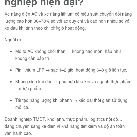
nghiệp hiện đại?
Xe nâng điện AC và xe nâng lithium có hiệu suất chuyển đổi năng
lượng cao hơn 30–70% so với ắc quy chì và cao hơn nhiều so với
xe dầu khi tính theo chi phí/giờ hoạt động.
Ngoài ra:
Mô tơ AC không chổi than → không hao mòn, hầu như
không cần bảo trì.
Pin lithium LFP → sạc 1–2 giờ, hoạt động 6–8 giờ liên tục.
Không sinh khí độc → phù hợp kho kín và ngành thực phẩm
– dược phẩm.
Tái tạo năng lượng khi phanh → kéo dài thời gian sử dụng
mỗi ca.
Doanh nghiệp TMĐT, kho lạnh, thực phẩm, logistics nội đô…
đang chuyển sang xe điện vì khả năng tiết kiệm và độ an toàn
vận hành cao.