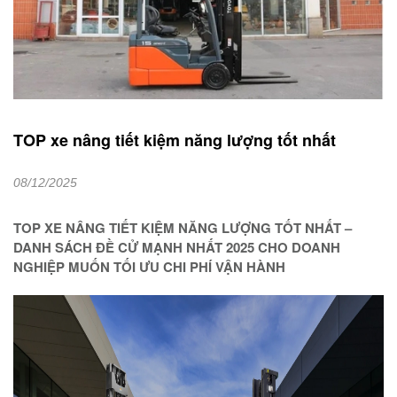
TOP xe nâng tiết kiệm năng lượng tốt nhất
08/12/2025
TOP XE NÂNG TIẾT KIỆM NĂNG LƯỢNG TỐT NHẤT –
DANH SÁCH ĐỀ CỬ MẠNH NHẤT 2025 CHO DOANH
NGHIỆP MUỐN TỐI ƯU CHI PHÍ VẬN HÀNH