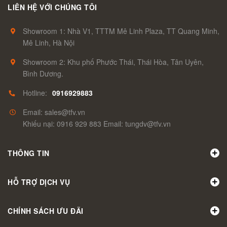
LIÊN HỆ VỚI CHÚNG TÔI
Showroom 1: Nhà V1, TTTM Mê Linh Plaza, TT Quang Minh,
Mê Linh, Hà Nội
Showroom 2: Khu phố Phước Thái, Thái Hòa, Tân Uyên,
Bình Dương.
Hotline:
0916929883
Email: sales@tfv.vn
Khiếu nại: 0916 929 883 Email: tungdv@tfv.vn
THÔNG TIN
HỖ TRỢ DỊCH VỤ
CHÍNH SÁCH ƯU ĐÃI