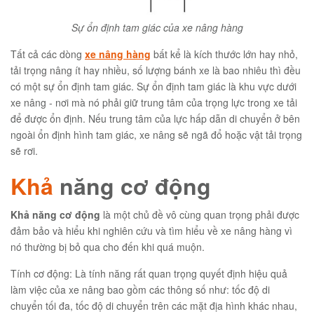
Sự ổn định tam giác của xe nâng hàng
Tất cả các dòng
xe nâng hàng
bất kể là kích thước lớn hay nhỏ,
tải trọng nâng ít hay nhiều, số lượng bánh xe là bao nhiêu thì đều
có một sự ổn định tam giác. Sự ổn định tam giác là khu vực dưới
xe nâng - nơi mà nó phải giữ trung tâm của trọng lực trong xe tải
để được ổn định. Nếu trung tâm của lực hấp dẫn di chuyển ở bên
ngoài ổn định hình tam giác, xe nâng sẽ ngã đổ hoặc vật tải trọng
sẽ rơi.
Khả
năng cơ động
Khả năng cơ động
là một chủ đề vô cùng quan trọng phải được
đảm bảo và hiểu khi nghiên cứu và tìm hiểu về xe nâng hàng vì
nó thường bị bỏ qua cho đến khi quá muộn.
Tính cơ động: Là tính năng rất quan trọng quyết định hiệu quả
làm việc của xe nâng bao gồm các thông số như: tốc độ di
chuyển tối đa, tốc độ di chuyển trên các mặt địa hình khác nhau,