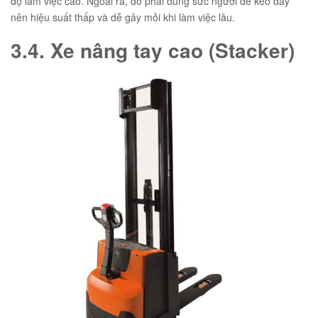
độ làm việc cao. Ngoài ra, do phải dùng sức người để kéo đẩy
nên hiệu suất thấp và dễ gây mỏi khi làm việc lâu.
3.4. Xe nâng tay cao (Stacker)