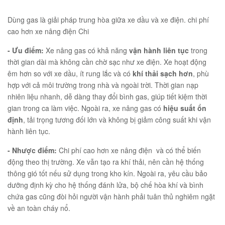
Dùng gas là giải pháp trung hòa giữa xe dầu và xe điện. chi phí
cao hơn xe nâng điện Chi
- Ưu điểm:
Xe nâng gas có khả năng
vận hành liên tục
trong
thời gian dài mà không cần chờ sạc như xe điện. Xe hoạt động
êm hơn so với xe dầu, ít rung lắc và có
khí thải sạch hơn
, phù
hợp với cả môi trường trong nhà và ngoài trời. Thời gian nạp
nhiên liệu nhanh, dễ dàng thay đổi bình gas, giúp tiết kiệm thời
gian trong ca làm việc. Ngoài ra, xe nâng gas có
hiệu suất ổn
định
, tải trọng tương đối lớn và không bị giảm công suất khi vận
hành liên tục.
- Nhược điểm:
Chi phí cao hơn xe nâng điện
và có thể biến
động theo thị trường. Xe vẫn tạo ra khí thải, nên cần hệ thống
thông gió tốt nếu sử dụng trong kho kín. Ngoài ra, yêu cầu bảo
dưỡng định kỳ cho hệ thống đánh lửa, bộ chế hòa khí và bình
chứa gas cũng đòi hỏi người vận hành phải tuân thủ nghiêm ngặt
về an toàn cháy nổ.