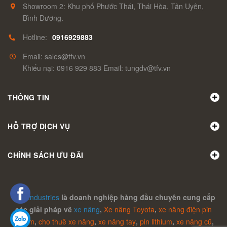
Showroom 2: Khu phố Phước Thái, Thái Hòa, Tân Uyên,
Bình Dương.
Hotline:
0916929883
Email: sales@tfv.vn
Khiếu nại: 0916 929 883 Email: tungdv@tfv.vn
THÔNG TIN
HỖ TRỢ DỊCH VỤ
CHÍNH SÁCH ƯU ĐÃI
TFV Industries
là doanh nghiệp hàng đầu chuyên cung cấp
các giải pháp về
xe nâng
,
Xe nâng Toyota
,
xe nâng điện pin
lithium
,
cho thuê xe nâng
,
xe nâng tay
,
pin lithium
,
xe nâng cũ
,