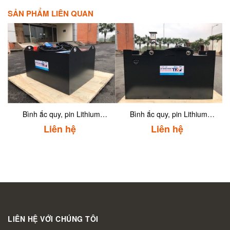
SẢN PHẨM LIÊN QUAN
Bình ắc quy, pin Lithium
Bình ắc quy, pin Lithium
51.2V/350Ah hiệu EIKTO
51.2V/300Ah (MSDC4) hiệu
Liên hệ
Liên hệ
dùng cho xe nâng, mới
EIKTO dùng cho xe nâng,
100%
mới 100%.
LIÊN HỆ VỚI CHÚNG TÔI