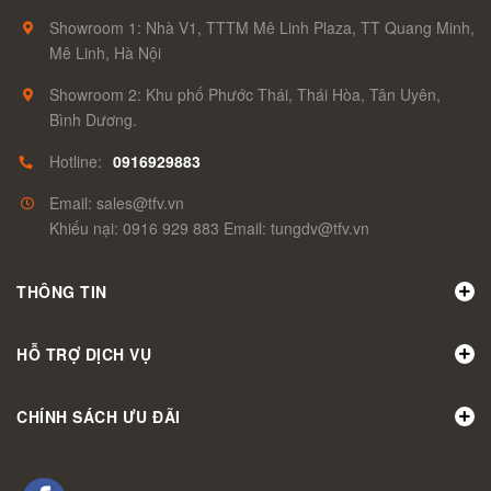
Showroom 1: Nhà V1, TTTM Mê Linh Plaza, TT Quang Minh,
Mê Linh, Hà Nội
Showroom 2: Khu phố Phước Thái, Thái Hòa, Tân Uyên,
Bình Dương.
Hotline:
0916929883
Email: sales@tfv.vn
Khiếu nại: 0916 929 883 Email: tungdv@tfv.vn
THÔNG TIN
HỖ TRỢ DỊCH VỤ
CHÍNH SÁCH ƯU ĐÃI