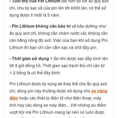
- Tuổi thọ của Pin Lithium
dài hơn so với ắc quy axit
chì, chu kỳ sạc xả của pin lên tới 4000 lần, có thể sử
dụng được ít nhất là 5 năm.
- Pin Lithium không cần bảo trì
và bảo dưỡng như
ắc quy axit chì, không cần châm nước cất, không cần
cân bằng nồng độ axit. Việc của bạn khi sử dụng Pin
Lithium thì bạn chỉ cần cắm sạc và chờ đầy pin.
- Thời gian sử dụng
1 lần khi được sạc đầy bình lên
tới 9 giờ đồng hồ. Thời gian sạc tranh thủ chỉ cần từ
1-2 tiếng là có thể đầy bình.
Pin Lithium được kỳ vọng sẽ thay thế cho ắc quy axit
chì, dòng pin này thường được sử dụng cho
xe nâng
điện
hoặc các thiết bị điện tử như điện thoại, máy
tính hay các dòng xe máy điện....Với những ưu điểm
vượt trội mà Pin Lithium mang lại nên nó luôn được