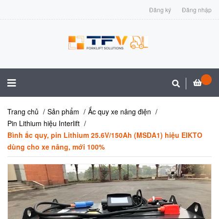
Đăng ký
Đăng nhập
Trang chủ
Sản phẩm
Ắc quy xe nâng điện
Pin Lithium hiệu Interlift
Bình ắc quy, pin Lithium 25.6V/150Ah (MSDA1) hiệu EIKTO
dùng cho xe nâng, mới 100%