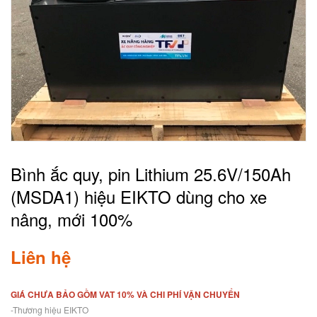
Bình ắc quy, pin Lithium 25.6V/150Ah
(MSDA1) hiệu EIKTO dùng cho xe
nâng, mới 100%
Liên hệ
GIÁ CHƯA BẢO GỒM VAT 10% VÀ CHI PHÍ VẬN CHUYỂN
-Thương hiệu EIKTO