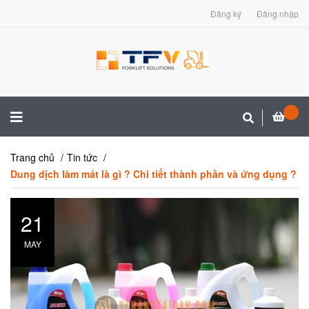
Đăng ký
Đăng nhập
Trang chủ
Tin tức
Dung dịch làm mát là gì ? Chi tiết thành phần và ứng dụng ?
21
MAY