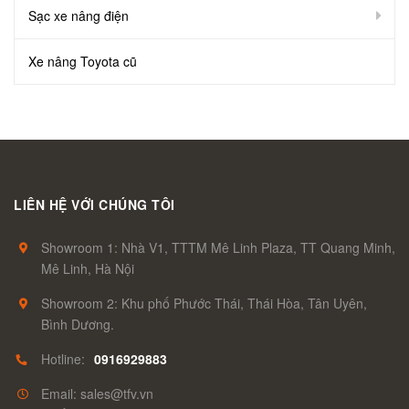
Sạc xe nâng điện
Xe nâng Toyota cũ
LIÊN HỆ VỚI CHÚNG TÔI
Showroom 1: Nhà V1, TTTM Mê Linh Plaza, TT Quang Minh,
Mê Linh, Hà Nội
Showroom 2: Khu phố Phước Thái, Thái Hòa, Tân Uyên,
Bình Dương.
Hotline:
0916929883
Email: sales@tfv.vn